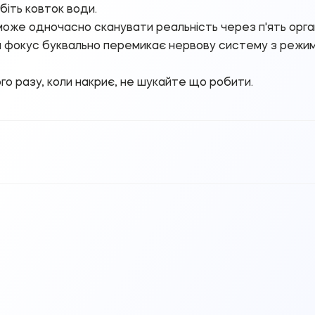
біть ковток води.
оже одночасно сканувати реальність через п'ять орган
 фокус буквально перемикає нервову систему з режиму 
ого разу, коли накриє, не шукайте що робити.