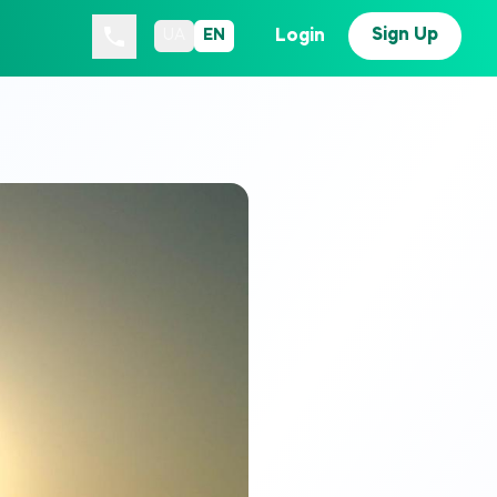
Sign Up
Login
UA
EN