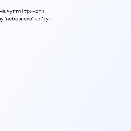
ів чуття і тримати
"небезпека" на "тут і