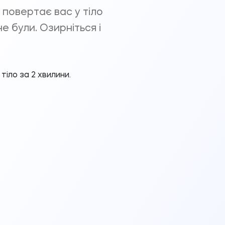
а повертає вас у тіло
не були. Озирніться і
тіло за 2 хвилини.