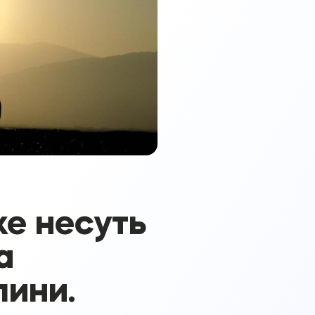
же несуть
а
лини.