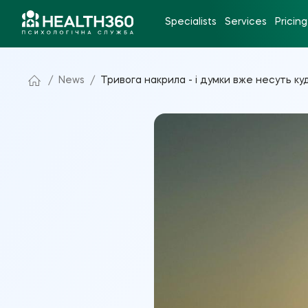
Specialists
Services
Pricing
/
News
/
Тривога накрила - і думки вже несуть куд