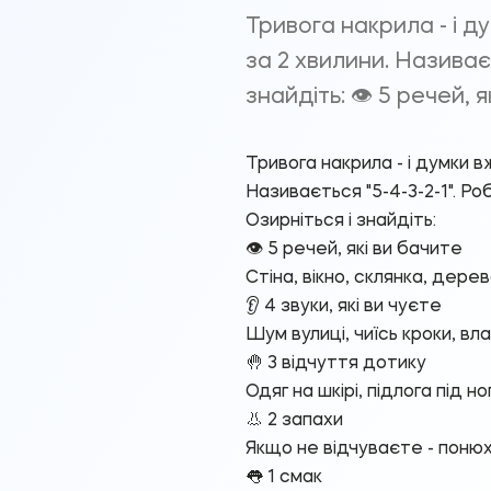
Тривога накрила - і д
за 2 хвилини. Називаєт
знайдіть: 👁 5 речей, 
Тривога накрила - і думки в
Називається "5-4-3-2-1". Ро
Озирніться і знайдіть:
👁 5 речей, які ви бачите
Стіна, вікно, склянка, дерев
👂 4 звуки, які ви чуєте
Шум вулиці, чиїсь кроки, вл
🤚 3 відчуття дотику
Одяг на шкірі, підлога під н
👃 2 запахи
Якщо не відчуваєте - понюха
👅 1 смак