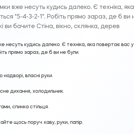
умки вже несуть кудись далеко. Є техніка, як
ься "5-4-3-2-1". Робіть прямо зараз, де б ви 
які ви бачите Стіна, вікно, склянка, дерев
же несуть кудись далеко. Є техніка, яка повертає вас у 
біть прямо зараз, де б ви не були.
о надворі, власні руки.
асне дихання, холодильник.
огами, спинка стільця.
йте щось поруч: каву, руки, папір.