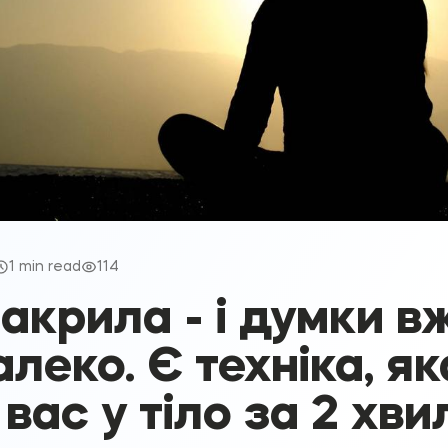
1 min read
114
акрила - і думки в
леко. Є техніка, як
вас у тіло за 2 хви