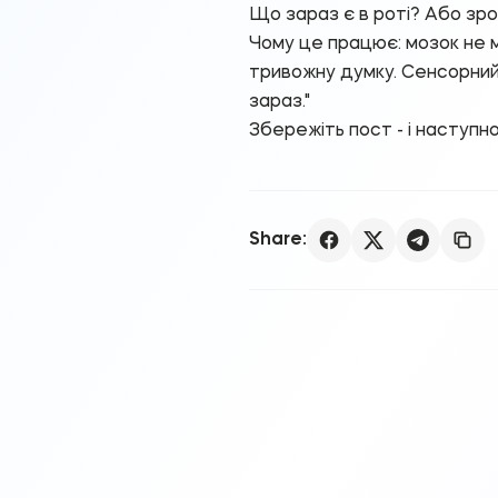
Що зараз є в роті? Або зро
Чому це працює: мозок не м
тривожну думку. Сенсорний
зараз."
Збережіть пост - і наступн
Share: