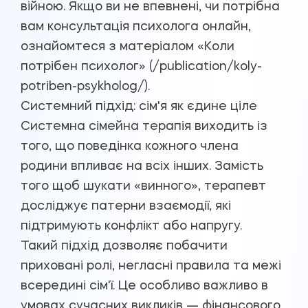
війною. Якщо ви не впевнені, чи потрібна
вам консультація психолога онлайн,
ознайомтеся з матеріалом «Коли
потрібен психолог» (/publication/koly-
potriben-psykholog/).
Системний підхід: сім'я як єдине ціле
Системна сімейна терапія виходить із
того, що поведінка кожного члена
родини впливає на всіх інших. Замість
того щоб шукати «винного», терапевт
досліджує патерни взаємодії, які
підтримують конфлікт або напругу.
Такий підхід дозволяє побачити
приховані ролі, негласні правила та межі
всередині сім'ї. Це особливо важливо в
умовах сучасних викликів — фінансового