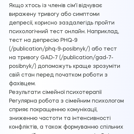
Якщо хтось із членів сім'ї відчуває
виражену тривогу або симптоми
депресії, корисно заздалегідь пройти
психологічний тест онлайн. Наприклад,
тест на депресію PHQ-9
(/publication/phq-9-posibnyk/) або тест
на тривогу GAD-7 (/publication/gad-7-
posibnyk/) допоможуть краще зрозуміти
свій стан перед початком роботи з
фахівцем.
Результати сімейної психотерапії
Регулярна робота з сімейним психологом
сприяє покращенню комунікації,
зниженню частоти та інтенсивності
конфліктів, а також формуванню спільних