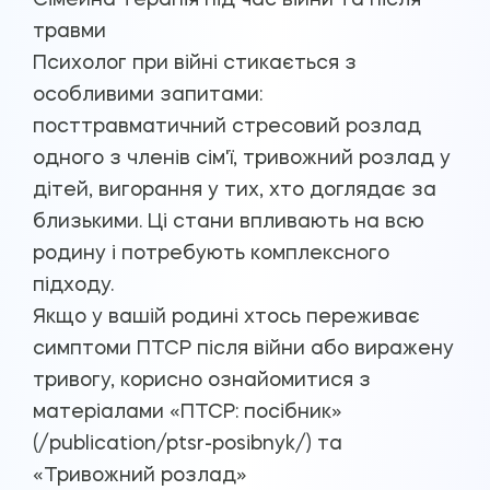
Сімейна терапія під час війни та після
травми
Психолог при війні стикається з
особливими запитами:
посттравматичний стресовий розлад
одного з членів сім'ї, тривожний розлад у
дітей, вигорання у тих, хто доглядає за
близькими. Ці стани впливають на всю
родину і потребують комплексного
підходу.
Якщо у вашій родині хтось переживає
симптоми ПТСР після війни або виражену
тривогу, корисно ознайомитися з
матеріалами «ПТСР: посібник»
(/publication/ptsr-posibnyk/) та
«Тривожний розлад»