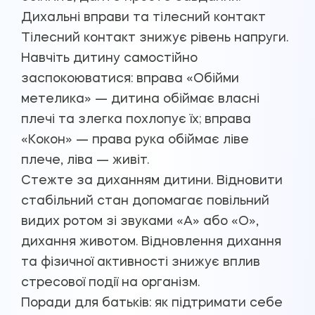
Дихальні вправи та тілесний контакт
Тілесний контакт знижує рівень напруги.
Навчіть дитину самостійно
заспокоюватися: вправа «Обійми
метелика» — дитина обіймає власні
плечі та злегка похлопує їх; вправа
«Кокон» — права рука обіймає ліве
плече, ліва — живіт.
Стежте за диханням дитини. Відновити
стабільний стан допомагає повільний
видих ротом зі звуками «А» або «О»,
дихання животом. Відновлення дихання
та фізичної активності знижує вплив
стресової події на організм.
Поради для батьків: як підтримати себе