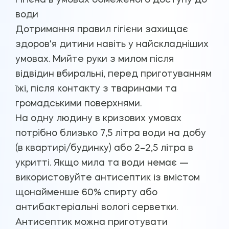
Гігієна в умовах обмеженого доступу до
води
Дотримання правил гігієни захищає
здоров'я дитини навіть у найскладніших
умовах. Мийте руки з милом після
відвідин вбиральні, перед приготуванням
їжі, після контакту з тваринами та
громадськими поверхнями.
На одну людину в кризових умовах
потрібно близько 7,5 літра води на добу
(в квартирі/будинку) або 2–2,5 літра в
укритті. Якщо мила та води немає —
використовуйте антисептик із вмістом
щонайменше 60% спирту або
антибактеріальні вологі серветки.
Антисептик можна приготувати