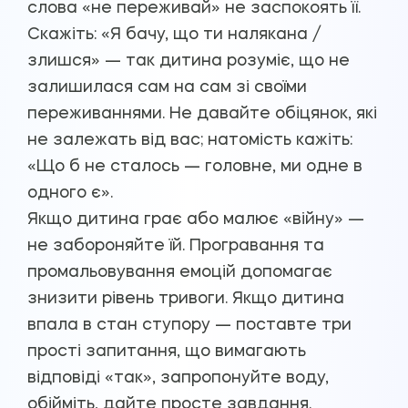
слова «не переживай» не заспокоять її.
Скажіть: «Я бачу, що ти налякана /
злишся» — так дитина розуміє, що не
залишилася сам на сам зі своїми
переживаннями. Не давайте обіцянок, які
не залежать від вас; натомість кажіть:
«Що б не сталось — головне, ми одне в
одного є».
Якщо дитина грає або малює «війну» —
не забороняйте їй. Програвання та
промальовування емоцій допомагає
знизити рівень тривоги. Якщо дитина
впала в стан ступору — поставте три
прості запитання, що вимагають
відповіді «так», запропонуйте воду,
обійміть, дайте просте завдання.