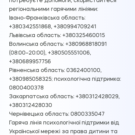
потребуєте допомоги, скористайтеся
регіональними гарячими лініями:
Івано-Франківська область:
+380342551868, +380994709241
Львівська область: +380325460015
Волинська область: +380968818091
(08:00–20:00), +380505551006,
+380689957756
Рівненська область: 0362400100,
+380985058325; психологічна підтримка:
0800400378
Закарпатська область: +380312428029,
+380312428030
Чернівецька область: 0800335047
Гаряча лінія психологічної підтримки від
Української мережі за права дитини та