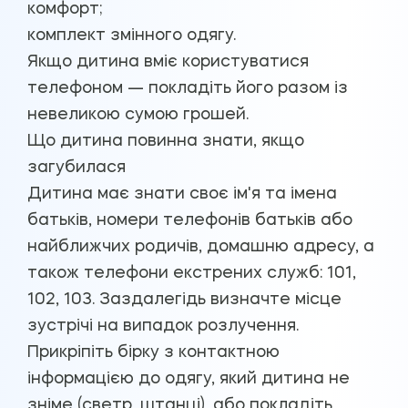
комфорт;
комплект змінного одягу.
Якщо дитина вміє користуватися
телефоном — покладіть його разом із
невеликою сумою грошей.
Що дитина повинна знати, якщо
загубилася
Дитина має знати своє ім'я та імена
батьків, номери телефонів батьків або
найближчих родичів, домашню адресу, а
також телефони екстрених служб: 101,
102, 103. Заздалегідь визначте місце
зустрічі на випадок розлучення.
Прикріпіть бірку з контактною
інформацією до одягу, який дитина не
зніме (светр, штанці), або покладіть