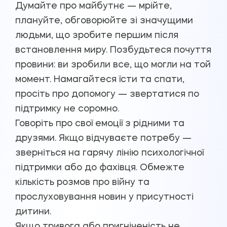
Думайте про майбутнє — мрійте,
плануйте, обговорюйте зі значущими
людьми, що зробите першим після
встановлення миру. Позбудьтеся почуття
провини: ви зробили все, що могли на той
момент. Намагайтеся їсти та спати,
просіть про допомогу — звертатися по
підтримку не соромно.
Говоріть про свої емоції з рідними та
друзями. Якщо відчуваєте потребу —
зверніться на гарячу лінію психологічної
підтримки або до фахівця. Обмежте
кількість розмов про війну та
прослуховування новин у присутності
дитини.
Якщо тривога або пригніченість не