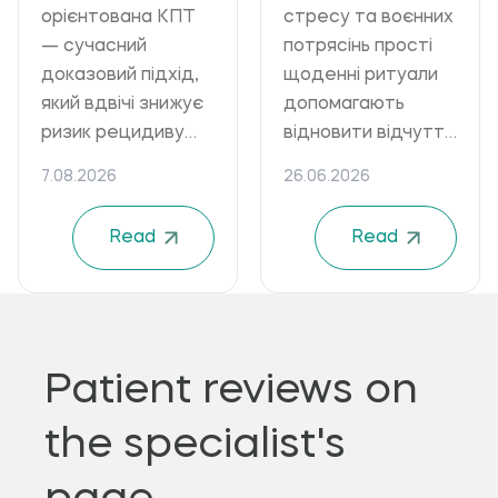
(MBCT): що це і
відчуття
орієнтована КПТ
стресу та воєнних
як працює
контролю
— сучасний
потрясінь прості
доказовий підхід,
щоденні ритуали
який вдвічі знижує
допомагають
ризик рецидиву
відновити відчуття
депресії протягом
контролю над
7.08.2026
26.06.2026
трьох років і
власним життям.
демонструє
Дізнайтеся, які
Read
Read
ефективність при
практики
тривожних
підтримують
розладах.
психологічну
Дізнайтеся, як
стійкість.
працює цей метод
Patient reviews on
і коли варто
звернутися до
the specialist's
психотерапевта
онлайн.