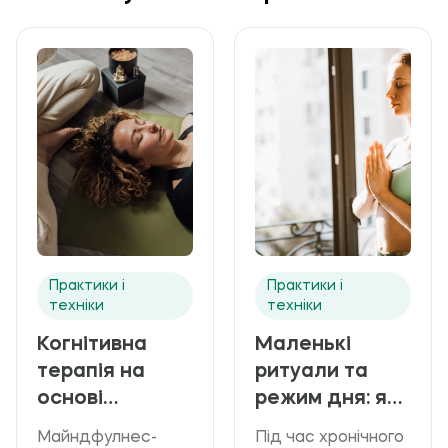
Практики і
Практики і
техніки
техніки
Когнітивна
Маленькі
терапія на
ритуали та
основі
режим дня: як
майндфулнес
повернути
Майндфулнес-
Під час хронічного