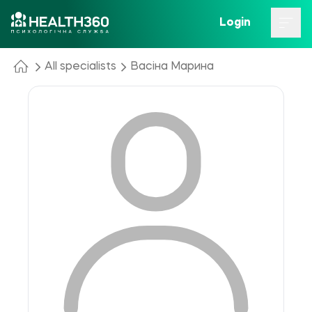
Login
All specialists
Васіна Марина