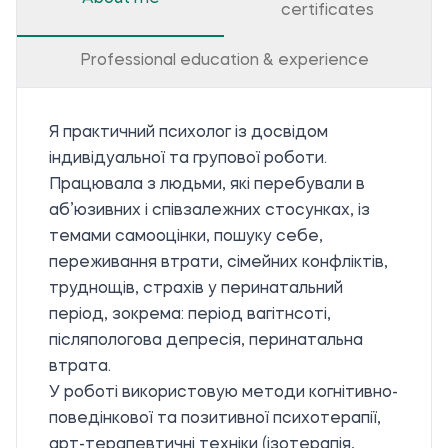
certificates
Professional education & experience
Я практичний психолог із досвідом
індивідуальної та групової роботи.
Працювала з людьми, які перебували в
аб’юзивних і співзалежних стосунках, із
темами самооцінки, пошуку себе,
переживання втрати, сімейних конфліктів,
труднощів, страхів у перинатальний
період, зокрема: період вагітнсоті,
післяпологова депресія, перинатальна
втрата.
У роботі використовую методи когнітивно-
поведінкової та позитивної психотерапії,
арт-терапевтичні техніки (ізотерапія,