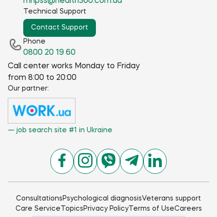
mhpss@health360.com.ua
Technical Support
Contact Support
Phone
0800 20 19 60
Call center works Monday to Friday
from 8:00 to 20:00
Our partner:
— job search site #1 in Ukraine
Consultations
Psychological diagnosis
Veterans support
Care Service
Topics
Privacy Policy
Terms of Use
Careers