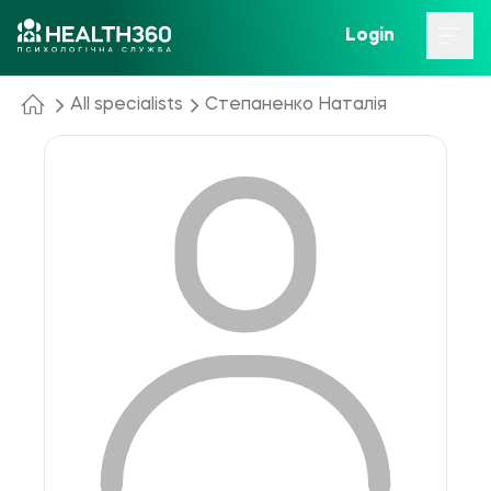
Login
All specialists
Степаненко Наталія