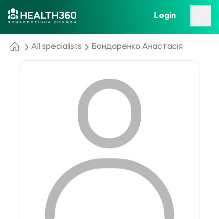
Login
All specialists
Бондаренко Анастасія