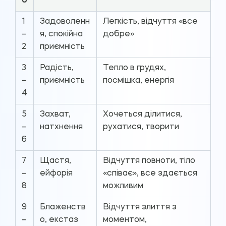
0
1
Задоволенн
Легкість, відчуття «все
–
я, спокійна
добре»
2
приємність
3
Радість,
Тепло в грудях,
–
приємність
посмішка, енергія
4
5
Захват,
Хочеться ділитися,
–
натхнення
рухатися, творити
6
7
Щастя,
Відчуття повноти, тіло
–
ейфорія
«співає», все здається
8
можливим
9
Блаженств
Відчуття злиття з
–
о, екстаз
моментом,