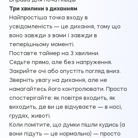
Вправа для початківців
Три хвилини з диханням
Найпростіша точка входу в
усвідомленість — це дихання, тому що
воно завжди з вами і завжди в
теперішньому моменті.
Поставте таймер на 3 хвилини.
Сядьте прямо, але без напруження.
Закрийте очі або опустіть погляд вниз.
Зверніть увагу на дихання, але не
намагайтесь його контролювати. Просто
спостерігайте: як повітря входить, як
виходить, де ви це відчуваєте — в носі,
грудях, животі.
Коли помітите, що думки пішли кудись (а
вони підуть — це нормально) — просто