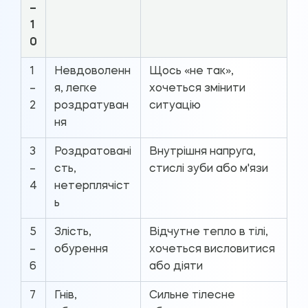
–
1
0
1
Невдоволенн
Щось «не так»,
–
я, легке
хочеться змінити
2
роздратуван
ситуацію
ня
3
Роздратовані
Внутрішня напруга,
–
сть,
стислі зуби або м'язи
4
нетерплячіст
ь
5
Злість,
Відчутне тепло в тілі,
–
обурення
хочеться висловитися
6
або діяти
7
Гнів,
Сильне тілесне