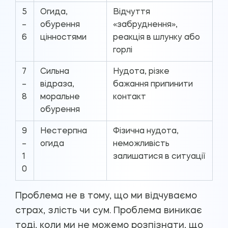
5
Огида,
Відчуття
–
обурення
«забруднення»,
6
цінностями
реакція в шлунку або
горлі
7
Сильна
Нудота, різке
–
відраза,
бажання припинити
8
моральне
контакт
обурення
9
Нестерпна
Фізична нудота,
–
огида
неможливість
1
залишатися в ситуації
0
Проблема не в тому, що ми відчуваємо
страх, злість чи сум. Проблема виникає
тоді, коли ми не можемо розпізнати, що