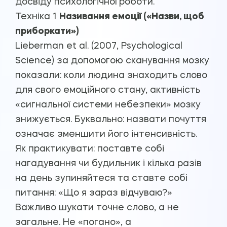
досвіду психологічної роботи.
Техніка 1
Називання емоції («Назви, щоб
приборкати»)
Lieberman et al. (2007, Psychological
Science) за допомогою сканування мозку
показали: коли людина знаходить слово
для свого емоційного стану, активність
«сигнальної системи небезпеки» мозку
знижується. Буквально: назвати почуття
означає зменшити його інтенсивність.
Як практикувати: поставте собі
нагадування чи будильник і кілька разів
на день зупиняйтеся та ставте собі
питання: «Що я зараз відчуваю?»
Важливо шукати точне слово, а не
загальне. Не «погано», а