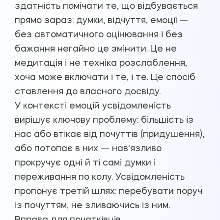
здатність помічати те, що відбувається
прямо зараз: думки, відчуття, емоції —
без автоматичного оцінювання і без
бажання негайно це змінити. Це не
медитація і не техніка розслаблення,
хоча може включати і те, і те. Це спосіб
ставлення до власного досвіду.
У контексті емоцій усвідомленість
вирішує ключову проблему: більшість із
нас або втікає від почуттів (придушення),
або потопає в них — нав'язливо
прокручує одні й ті самі думки і
переживання по колу. Усвідомленість
пропонує третій шлях: перебувати поруч
із почуттям, не зливаючись із ним.