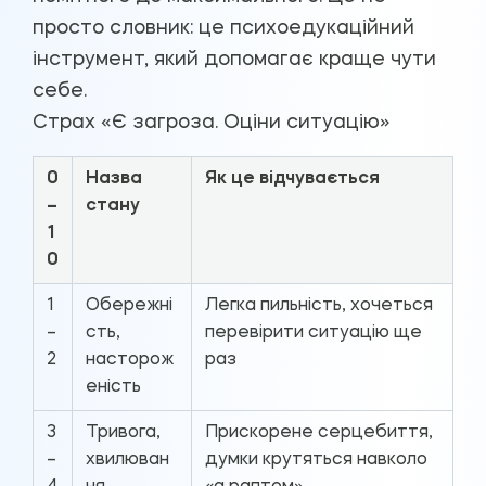
просто словник: це психоедукаційний
інструмент, який допомагає краще чути
себе.
Страх «Є загроза. Оціни ситуацію»
0
Назва
Як це відчувається
–
стану
1
0
1
Обережні
Легка пильність, хочеться
–
сть,
перевірити ситуацію ще
2
насторож
раз
еність
3
Тривога,
Прискорене серцебиття,
–
хвилюван
думки крутяться навколо