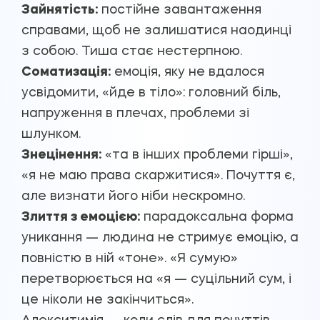
Зайнятість:
постійне завантаження
справами, щоб не залишатися наодинці
з собою. Тиша стає нестерпною.
Соматизація:
емоція, яку не вдалося
усвідомити, «йде в тіло»: головний біль,
напруження в плечах, проблеми зі
шлунком.
Знецінення:
«та в інших проблеми гірші»,
«я не маю права скаржитися». Почуття є,
але визнати його ніби нескромно.
Злиття з емоцією:
парадоксальна форма
уникання — людина не стримує емоцію, а
повністю в ній «тоне». «Я сумую»
перетворюється на «я — суцільний сум, і
це ніколи не закінчиться».