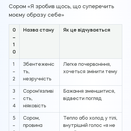
Сором «Я зробив щось, що суперечить
моєму образу себе»
0
Назва стану
Як це відчувається
–
1
0
1
Збентеженіс
Легке почервоніння,
–
ть,
хочеться змінити тему
2
незручність
3
Сором'язливі
Бажання зменшитися,
–
сть,
відвести погляд
4
ніяковість
5
Сором,
Тепло або холод у тілі,
–
провина
внутрішній голос «я не