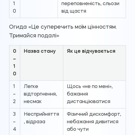
1
переповненість, сльози
0
від щастя
Огида «Це суперечить моїм цінностям.
Тримайся подалі»
0
Назва стану
Як це відчувається
–
1
0
1
Легке
Щось «не по мені»,
–
відторгнення,
бажання
2
несмак
дистанціюватися
3
Несприйняття
Фізичний дискомфорт,
–
, відраза
небажання дивитися
4
або чути