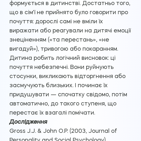
формується в дитинстві. Достатньо того,
що в сім'ї не прийнято було говорити про
почуття: дорослі самі не вміли їх
виражати або реагували на дитячі емоції
знеціненням («та перестань», «не
вигадуй»), тривогою або покаранням.
Дитина робить логічний висновок: ці
почуття небезпечні. Вони руйнують
стосунки, викликають відторгнення або
засмучують близьких. І починає їх
придушувати — спочатку свідомо, потім
автоматично, до такого ступеня, що
перестає їх взагалі помічати.
Дослідження
Gross J.J. & John O.P. (2003, Journal of
Personality and Social Psychology)