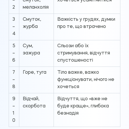
–
смуток,
хочеться усамітнитися
2
меланхолія
3
Смуток,
Важкість у грудях, думки
–
журба
про те, що втрачено
4
5
Сум,
Сльози або їх
–
зажура
стримування, відчуття
6
спустошеності
7
Горе, туга
Тіло важке, важко
–
функціонувати, нічого не
8
хочеться
9
Відчай,
Відчуття, що «вже не
–
скорбота
буде краще», глибока
1
безнадія
0