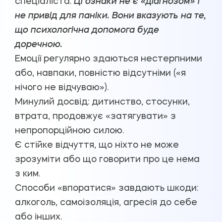
спеціаліста.
Ці ознаки не є «діагнозом» і
не привід для паніки. Вони вказують на те,
що психологічна допомога буде
доречною.
Емоції регулярно здаються нестерпними
або, навпаки, повністю відсутніми («я
нічого не відчуваю»).
Минулий досвід: дитинство, стосунки,
втрата, продовжує «затягувати» з
непропорційною силою.
Є стійке відчуття, що ніхто не може
зрозуміти або що говорити про це нема
з ким.
Способи «впоратися» завдають шкоди:
алкоголь, самоізоляція, агресія до себе
або інших.