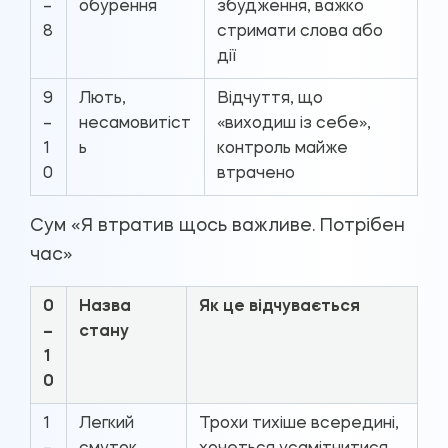
–
обурення
збудження, важко
8
стримати слова або
дії
9
Лють,
Відчуття, що
–
несамовитіст
«виходиш із себе»,
1
ь
контроль майже
0
втрачено
Сум «Я втратив щось важливе. Потрібен
час»
0
Назва
Як це відчувається
–
стану
1
0
1
Легкий
Трохи тихіше всередині,