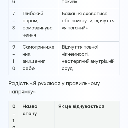
6
такий»
7
Глибокий
Бажання сховатися
–
сором,
або зникнути, відчуття
8
самозвинува
«я поганий»
чення
9
Самоприниже
Відчуття повної
–
ння,
нікчемності,
1
знищення
нестерпний внутрішній
0
себе
осуд
Радість «Я рухаюся у правильному
напрямку»
0
Назва
Як це відчувається
–
стану
1