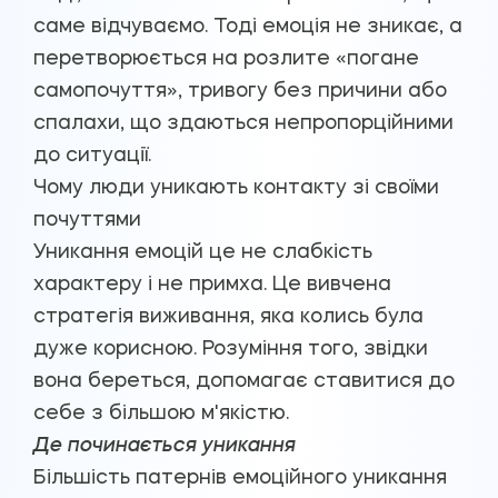
саме відчуваємо. Тоді емоція не зникає, а
перетворюється на розлите «погане
самопочуття», тривогу без причини або
спалахи, що здаються непропорційними
до ситуації.
Чому люди уникають контакту зі своїми
почуттями
Уникання емоцій це не слабкість
характеру і не примха. Це вивчена
стратегія виживання, яка колись була
дуже корисною. Розуміння того, звідки
вона береться, допомагає ставитися до
себе з більшою м'якістю.
Де починається уникання
Більшість патернів емоційного уникання