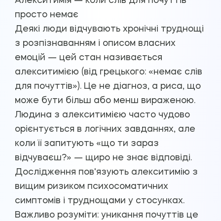
Алекситимія — коли слів для почуттів
просто немає
Деякі люди відчувають хронічні труднощі
з розпізнаванням і описом власних
емоцій — цей стан називається
алекситимією (від грецького: «немає слів
для почуттів»). Це не діагноз, а риса, що
може бути більш або менш вираженою.
Людина з алекситимією часто чудово
орієнтується в логічних завданнях, але
коли її запитують «що ти зараз
відчуваєш?» — щиро не знає відповіді.
Дослідження пов'язують алекситимію з
вищим ризиком психосоматичних
симптомів і труднощами у стосунках.
Важливо розуміти: уникання почуттів це