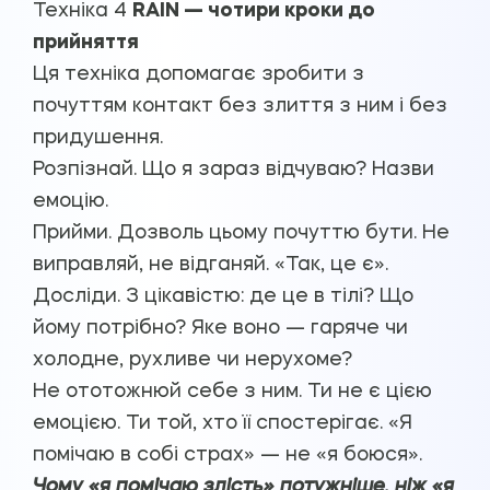
Техніка 4
RAIN — чотири кроки до
прийняття
Ця техніка допомагає зробити з
почуттям контакт без злиття з ним і без
придушення.
Розпізнай. Що я зараз відчуваю? Назви
емоцію.
Прийми. Дозволь цьому почуттю бути. Не
виправляй, не відганяй. «Так, це є».
Досліди. З цікавістю: де це в тілі? Що
йому потрібно? Яке воно — гаряче чи
холодне, рухливе чи нерухоме?
Не ототожнюй себе з ним. Ти не є цією
емоцією. Ти той, хто її спостерігає. «Я
помічаю в собі страх» — не «я боюся».
Чому «я помічаю злість» потужніше, ніж «я