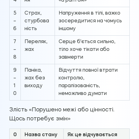
4
ня
«а раптом»
5
Страх,
Напруження в тілі, важко
–
стурбова
зосередитися на чомусь
6
ність
іншому
7
Переляк,
Серце б'ється сильно,
–
жах
тіло хоче тікати або
8
завмерти
9
Паніка,
Відчуття повної втрати
–
жах без
контролю,
1
виходу
паралізованість,
0
неможливо думати
Злість «Порушено межі або цінності.
Щось потребує змін»
0
Назва стану
Як це відчувається