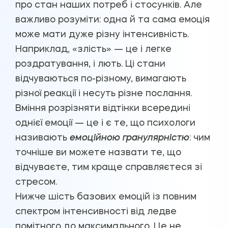
про стан наших потреб і стосунків. Але
важливо розуміти: одна й та сама емоція
може мати дуже різну інтенсивність.
Наприклад, «злість» — це і легке
роздратування, і лють. Ці стани
відчуваються по-різному, вимагають
різної реакції і несуть різне послання.
Вміння розрізняти відтінки всередині
однієї емоції — це і є те, що психологи
називають
емоційною гранулярністю
: чим
точніше ви можете назвати те, що
відчуваєте, тим краще справляєтеся зі
стресом.
Нижче шість базових емоцій із повним
спектром інтенсивності від ледве
помітного до максимального. Це не