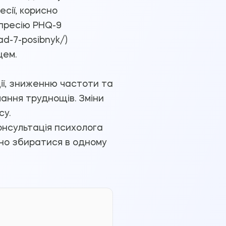
есії, корисно
епресію PHQ-9
ad-7-posibnyk/)
цем.
ії, зниженню частоти та
лання труднощів. Зміни
су.
онсультація психолога
чно збиратися в одному