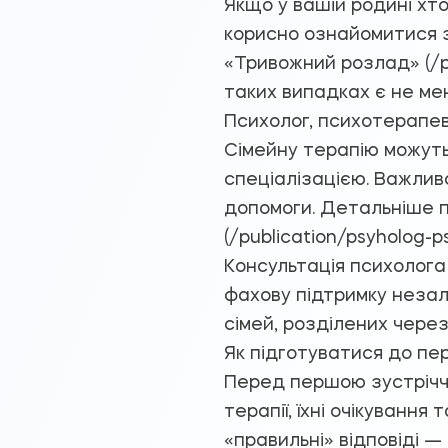
Якщо у вашій родині хт
корисно ознайомитися з 
«Тривожний розлад» (/pub
таких випадках є не ме
Психолог, психотерапев
Сімейну терапію можуть
спеціалізацією. Важлив
допомоги. Детальніше п
(/publication/psyholog-p
Консультація психолога
фахову підтримку незал
сімей, розділених через 
Як підготуватися до пер
Перед першою зустріччю
терапії, їхні очікування
«правильні» відповіді —