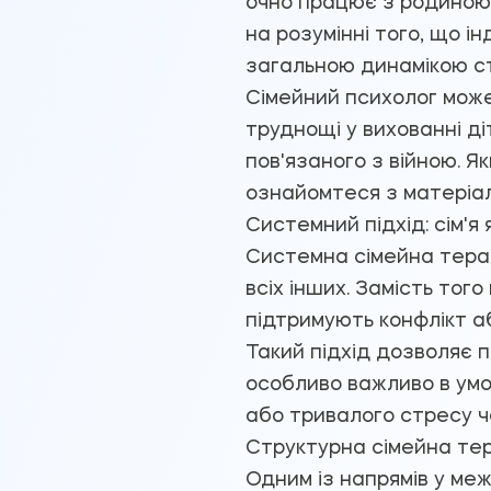
очно працює з родиною 
на розумінні того, що ін
загальною динамікою ст
Сімейний психолог може 
труднощі у вихованні ді
пов'язаного з війною. Я
ознайомтеся з матеріало
Системний підхід: сім'я 
Системна сімейна терап
всіх інших. Замість тог
підтримують конфлікт а
Такий підхід дозволяє п
особливо важливо в умо
або тривалого стресу че
Структурна сімейна тера
Одним із напрямів у ме