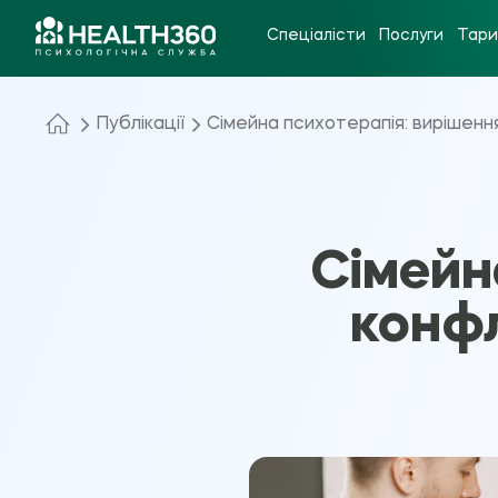
Спеціалісти
Послуги
Тар
Публікації
Сімейна психотерапія: вирішення 
Сімейн
конфл