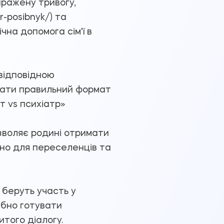
иражену тривогу,
-posibnyk/) та
чна допомога сім'ї в
 відповідною
брати правильний формат
т vs психіатр»
зволяє родині отримати
но для переселенців та
 беруть участь у
рібно готувати
того діалогу.