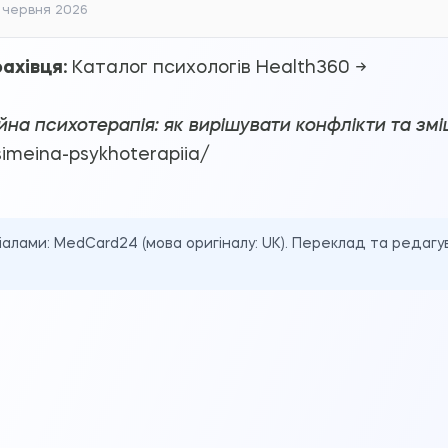
 червня 2026
ахівця:
Каталог психологів Health360 →
йна психотерапія: як вирішувати конфлікти та зміц
imeina-psykhoterapiia/
іалами:
MedCard24
(мова оригіналу: UK). Переклад та редаг