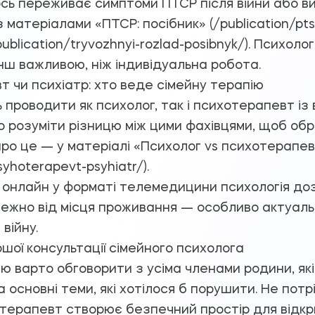
ось переживає симптоми ПТСР після війни або в
матеріалами «ПТСР: посібник» (/publication/ptsr
lication/tryvozhnyi-rozlad-posibnyk/). Психологі
нш важливою, ніж індивідуальна робота.
т чи психіатр: хто веде сімейну терапію
 проводити як психолог, так і психотерапевт із
о розуміти різницю між цими фахівцями, щоб о
ро це — у матеріалі «Психолог vs психотерапев
syhoterapevt-psyhiatr/).
 онлайн у форматі телемедицини психологія до
ежно від місця проживання — особливо актуаль
війну.
шої консультації сімейного психолога
 варто обговорити з усіма членами родини, які
 та основні теми, які хотілося б порушити. Не пот
 терапевт створює безпечний простір для відкри