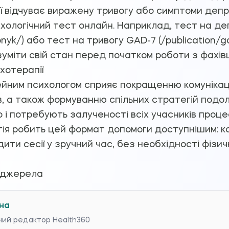
м'ї відчуває виражену тривогу або симптоми депр
хологічний тест онлайн. Наприклад, тест на д
bnyk/) або тест на тривогу GAD-7 (/publication/g
міти свій стан перед початком роботи з фахів
хотерапії
ейним психологом сприяє покращенню комунікац
ів, а також формуванню спільних стратегій подо
 і потребують залученості всіх учасників проце
ія робить цей формат допомоги доступнішим: к
ити сесії у зручний час, без необхідності фізи
 джерела
на
ний редактор Health360