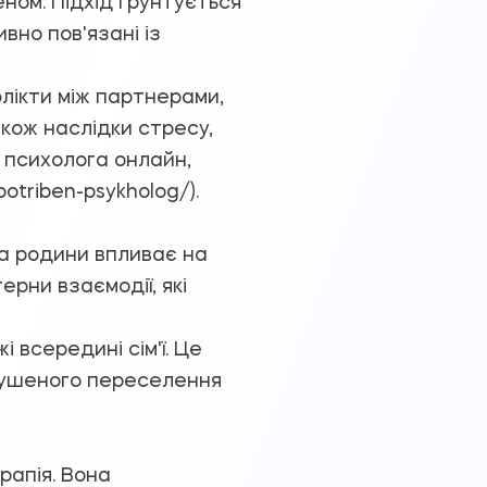
ном. Підхід ґрунтується
вно пов'язані із
флікти між партнерами,
акож наслідки стресу,
я психолога онлайн,
otriben-psykholog/).
на родини впливає на
рни взаємодії, які
 всередині сім'ї. Це
имушеного переселення
рапія. Вона