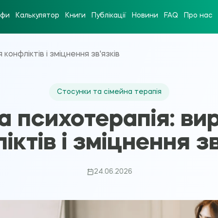
ифи
Калькулятор
Книги
Публікації
Новини
FAQ
Про нас
конфліктів і зміцнення зв'язків
Стосунки та сімейна терапія
а психотерапія: ви
іктів і зміцнення зв
24.06.2026