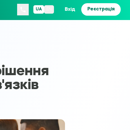
Реєстрація
Вхід
UA
EN
рішення
'язків