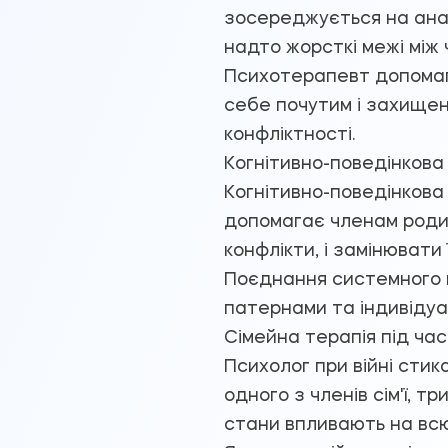
зосереджується на аналі
надто жорсткі межі між ч
Психотерапевт допомага
себе почутим і захищен
конфліктності.
Когнітивно-поведінкова 
Когнітивно-поведінкова
допомагає членам родин
конфлікти, і замінювати
Поєднання системного 
патернами та індивідуа
Сімейна терапія під час
Психолог при війні сти
одного з членів сім'ї, т
стани впливають на всю