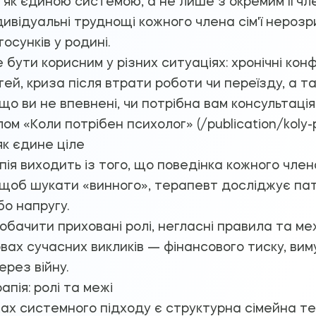
як єдиною системою, а не лише з окремим її чле
дивідуальні труднощі кожного члена сім'ї нерозри
осунків у родині.
бути корисним у різних ситуаціях: хронічні кон
тей, криза після втрати роботи чи переїзду, а т
кщо ви не впевнені, чи потрібна вам консультаці
м «Коли потрібен психолог» (/publication/koly-p
як єдине ціле
ія виходить із того, що поведінка кожного чле
о щоб шукати «винного», терапевт досліджує пате
бо напругу.
обачити приховані ролі, негласні правила та межі
вах сучасних викликів — фінансового тиску, в
рез війну.
пія: ролі та межі
жах системного підходу є структурна сімейна те