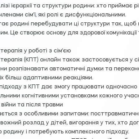
зі ієрархії та структури родини: хто приймає р
ленами сім'ї, які ролі є дисфункціональними.
є родині перебудувати ці структури так, щоб 
им. Це створює основу для здорової комунікації
терапія у роботі з сім'єю
 терапія (КПТ) онлайн також застосовується у с
и розпізнавати автоматичні думки та перекона
 їх більш адаптивними реакціями.
підходу з КПТ дає змогу працювати одночасно 
льними когнітивними установками кожного учасн
 війни та після травми
кається з особливими запитами: посттравматич
ривожний розлад у дітей, вигорання у тих, хто до
 родину і потребують комплексного підходу.