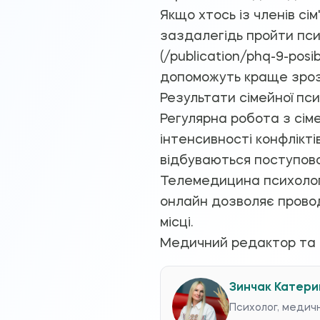
Якщо хтось із членів сі
заздалегідь пройти пси
(/publication/phq-9-posi
допоможуть краще зрозу
Результати сімейної пси
Регулярна робота з сім
інтенсивності конфлікт
відбуваються поступово
Телемедицина психолог
онлайн дозволяє провод
місці.
Медичний редактор та
Зинчак Катери
Психолог, медич