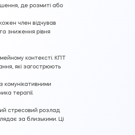
ішення, де розмиті або
кожен член відчував
 та зниження рівня
імейному контексті. КПТ
ння, які загострюють
з комунікативними
ика терапії.
ний стресовий розлад
глядає за близькими. Ці