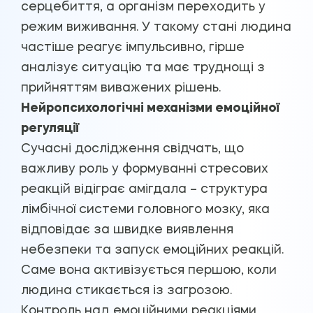
серцебиття, а організм переходить у
режим виживання. У такому стані людина
частіше реагує імпульсивно, гірше
аналізує ситуацію та має труднощі з
прийняттям виважених рішень.
Нейропсихологічні механізми емоційної
регуляції
Сучасні дослідження свідчать, що
важливу роль у формуванні стресових
реакцій відіграє амігдала – структура
лімбічної системи головного мозку, яка
відповідає за швидке виявлення
небезпеки та запуск емоційних реакцій.
Саме вона активізується першою, коли
людина стикається із загрозою.
Контроль над емоційними реакціями