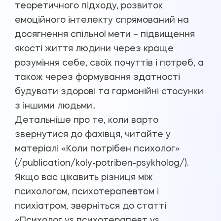
теоретичного підходу, розвиток
емоційного інтелекту спрямований на
досягнення спільної мети – підвищення
якості життя людини через краще
розуміння себе, своїх почуттів і потреб, а
також через формування здатності
будувати здорові та гармонійні стосунки
з іншими людьми..
Детальніше про те, коли варто
звернутися до фахівця, читайте у
матеріалі «Коли потрібен психолог»
(/publication/koly-potriben-psykholog/).
Якщо вас цікавить різниця між
психологом, психотерапевтом і
психіатром, зверніться до статті
«Психолог vs психотерапевт vs