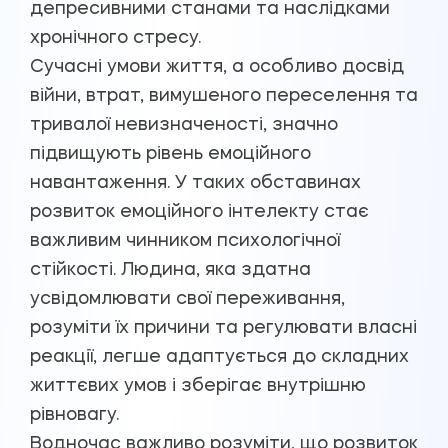
депресивними станами та наслідками
хронічного стресу.
Сучасні умови життя, а особливо досвід
війни, втрат, вимушеного переселення та
тривалої невизначеності, значно
підвищують рівень емоційного
навантаження. У таких обставинах
розвиток емоційного інтелекту стає
важливим чинником психологічної
стійкості. Людина, яка здатна
усвідомлювати свої переживання,
розуміти їх причини та регулювати власні
реакції, легше адаптується до складних
життєвих умов і зберігає внутрішню
рівновагу.
Водночас важливо розуміти, що розвиток