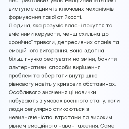
несприятливих умов. Емоційний інтелект
виступає одним із ключових механізмів
формування такої стійкості.
Людина, яка розуміє власні почуття та
вміє ними керувати, менш схильна до
хронічної тривоги, депресивних станів та
емоційного вигорання. Вона здатна
більш гнучко реагувати на зміни, бачити
альтернативні способи вирішення
проблем та зберігати внутрішню
рівновагу навіть у кризових обставинах.
Особливого значення ці навички
набувають в умовах воєнного стану, коли
люди регулярно стикаються з
невизначеністю, втратами та високим
рівнем емоційного навантаження. Саме