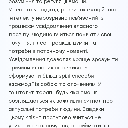
розуміння та регуляції емоцій.
У гештальт-підході розвиток емоційного
інтелекту нерозривно пов'язаний із
процесом усвідомлення власного
досвіду. Людина вчиться помічати свої
почуття, тілесні реакції, думки та
потреби в поточному моменті.
Усвідомлення дозволяє краще зрозуміти
причини власних переживань і
сформувати більш зрілі способи
взаємодії із собою та оточенням. У
гештальт-терапії будь-яка емоція
розглядається як важливий сигнал про
актуальні потреби людини. Завдяки
цьому клієнт поступово вчиться не
уникати своїх почуттів, а приймати їх і