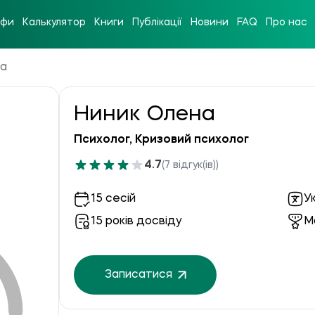
ифи
Калькулятор
Книги
Публікації
Новини
FAQ
Про нас
на
Ниник Олена
Психолог, Кризовий психолог
4.7
(7 відгук(ів))
15 сесій
У
15 років досвіду
М
Записатися