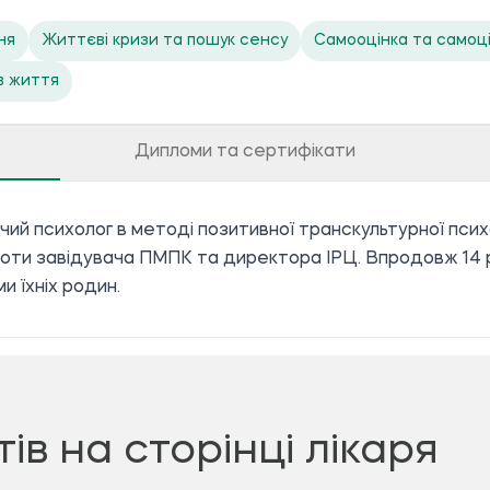
ня
Життєві кризи та пошук сенсу
Самооцінка та самоці
в життя
Дипломи та сертифікати
уючий психолог в методі позитивної транскультурної пси
оботи завідувача ПМПК та директора ІРЦ. Впродовж 14 
и їхніх родин.
тів на сторінці лікаря