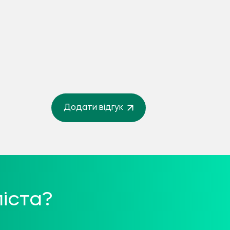
Додати відгук
іста?