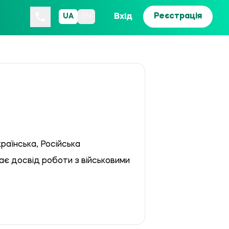
Реєстрація
Вхід
UA
EN
країнська, Російська
ає досвід роботи з військовими