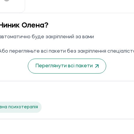
Ниник Олена?
 автоматично буде закріплений за вами
Або перегляньте всі пакети без закріплення спеціаліст
Переглянути всі пакети
вна психотерапія